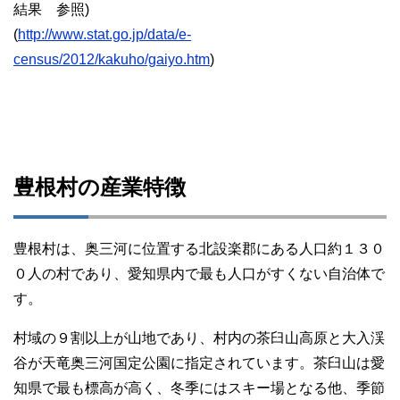
結果 参照)
(
http://www.stat.go.jp/data/e-
census/2012/kakuho/gaiyo.htm
)
豊根村の産業特徴
豊根村は、奥三河に位置する北設楽郡にある人口約１３０
０人の村であり、愛知県内で最も人口がすくない自治体で
す。
村域の９割以上が山地であり、村内の茶臼山高原と大入渓
谷が天竜奥三河国定公園に指定されています。茶臼山は愛
知県で最も標高が高く、冬季にはスキー場となる他、季節