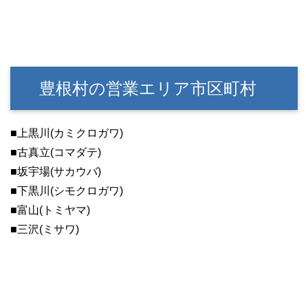
豊根村の営業エリア市区町村
■上黒川(カミクロガワ)
■古真立(コマダテ)
■坂宇場(サカウバ)
■下黒川(シモクロガワ)
■富山(トミヤマ)
■三沢(ミサワ)